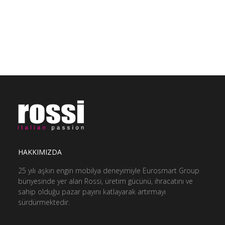
ediyorum
GÖNDER
HAKKIMIZDA
25 yılı aşkın engin mobilya deneyimiyle Eurosmart Group
bünyesinde yer alan Rossi, üretim gücünü, ihracatını ve
sahip olduğu pazar payını katlayarak artırmayı
sürdürmektedir.